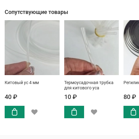
Сопутствующие товары
Китовый ус 4 мм
Термоусадочная трубка
Регили
для китового уса
40 ₽
10 ₽
80 ₽