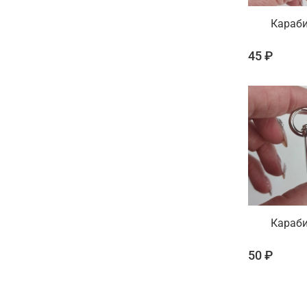
Караб
45 ₽
Караб
50 ₽