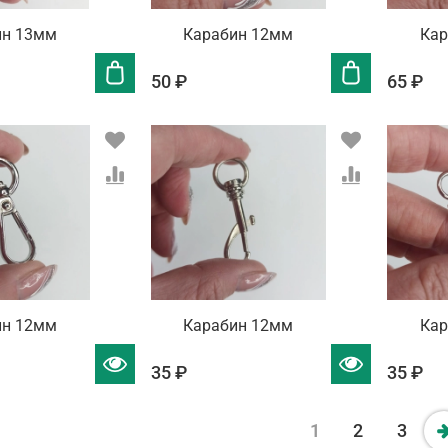
ин 13мм
Карабин 12мм
Кар
50 ₽
65 ₽
ин 12мм
Карабин 12мм
Кар
35 ₽
35 ₽
1
2
3