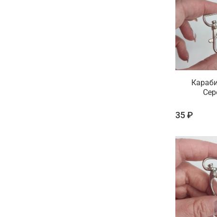
Караб
Сер
35 ₽