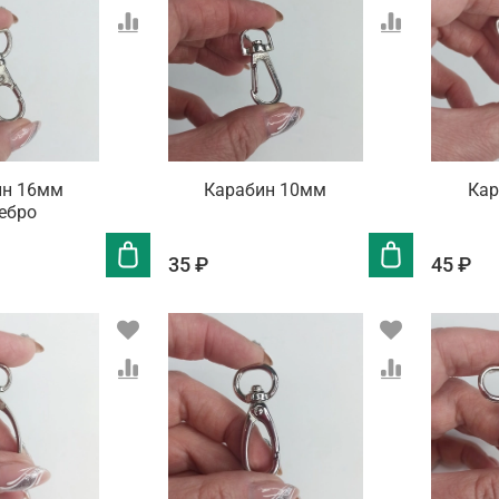
ин 16мм
Карабин 10мм
Кар
ебро
35 ₽
45 ₽