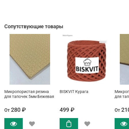
Сопутствующие товары
Микропористая резина
BISKVIT Курага
Микроп
для тапочек 5мм Бежевая
для та
280 ₽
499 ₽
21
От
От