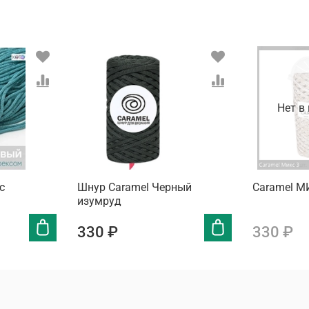
Нет в
с
Шнур Caramel Черный
Caramel М
изумруд
330 ₽
330 ₽