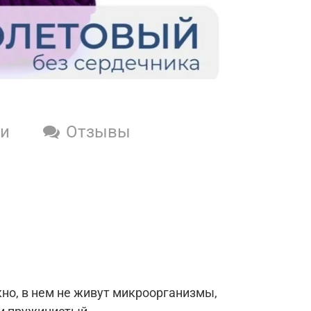
ки
Отзывы
но, в нем не живут микроорганизмы,