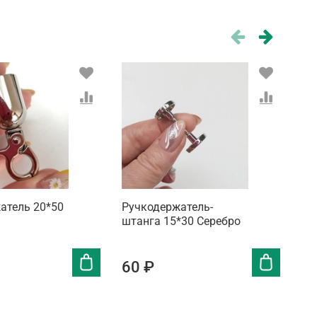
атель 20*50
Ручкодержатель-
Ги
штанга 15*30 Серебро
од
Бе
60 ₽
4