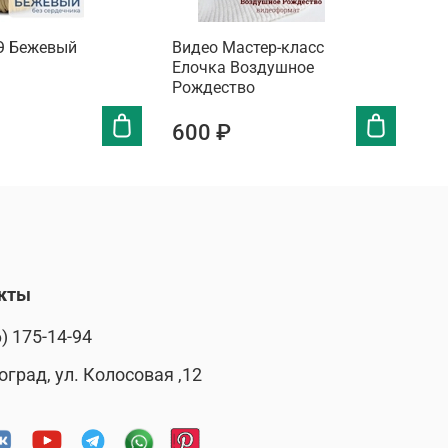
Э Бежевый
Видео Мастер-класс
Шн
Елочка Воздушное
из
Рождество
600 ₽
3
кты
) 175-14-94
оград, ул. Колосовая ,12